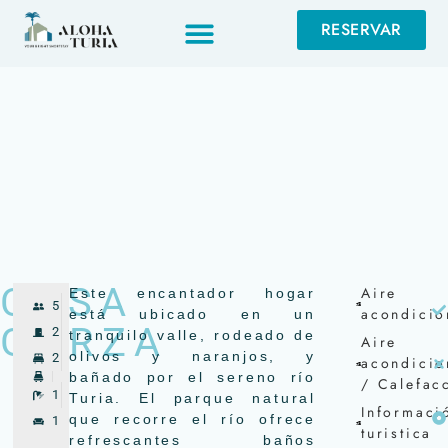
RESERVAR
RESERVAR
CASA
Aire
Este encantador hogar
5
acondici
está ubicado en un
GARZA
2
tranquilo valle, rodeado de
Aire
olivos y naranjos, y
2
acondici
bañado por el sereno río
/ Calefac
1
Turia. El parque natural
Informaci
que recorre el río ofrece
1
turistica
refrescantes baños