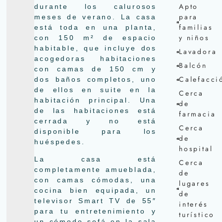
Apto
durante los calurosos
para
meses de verano. La casa
familias
está toda en una planta,
y niños
con 150 m² de espacio
habitable, que incluye dos
Lavadora
acogedoras habitaciones
Balcón
con camas de 150 cm y
Calefacci
dos baños completos, uno
de ellos en suite en la
Cerca
habitación principal. Una
de
de las habitaciones está
farmacia
cerrada y no está
Cerca
disponible para los
de
huéspedes.
hospital
La casa está
Cerca
completamente amueblada,
de
con camas cómodas, una
lugares
cocina bien equipada, un
de
televisor Smart TV de 55″
interés
para tu entretenimiento y
turístico
un cómodo sofá en la sala